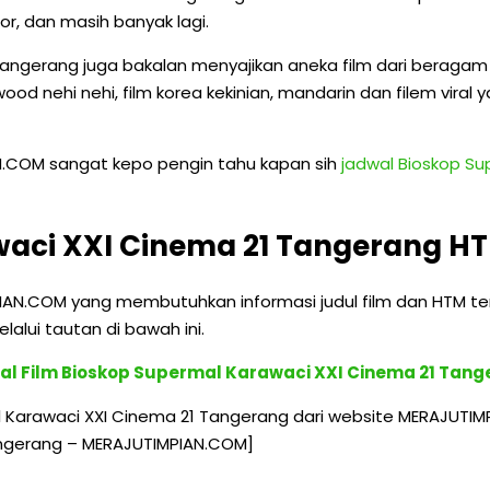
ror, dan masih banyak lagi.
 Tangerang juga bakalan menyajikan aneka film dari beragam n
lywood nehi nehi, film korea kekinian, mandarin dan filem vira
N.COM sangat kepo pengin tahu kapan sih
jadwal Bioskop Su
aci XXI Cinema 21 Tangerang H
PIAN.COM yang membutuhkan informasi judul film dan HTM te
ui tautan di bawah ini.
l Film Bioskop Supermal Karawaci XXI Cinema 21 Tan
 Karawaci XXI Cinema 21 Tangerang dari website MERAJUTIM
Tangerang – MERAJUTIMPIAN.COM]