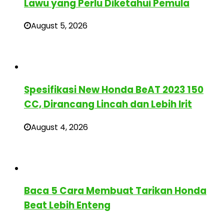
Lawu yang Perlu Diketahui Pemula
August 5, 2026
Spesifikasi New Honda BeAT 2023 150
CC, Dirancang Lincah dan Lebih Irit
August 4, 2026
Baca 5 Cara Membuat Tarikan Honda
Beat Lebih Enteng