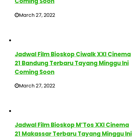
Coming Soon
March 27, 2022
Jadwal Film Bioskop Ciwalk XXI Cinema
21 Bandung Terbaru Tayang Minggu Ini
Coming Soon
March 27, 2022
Jadwal Film Bioskop M’Tos XXI Cinema
21 Makassar Terbaru Tayang Minggu Ini