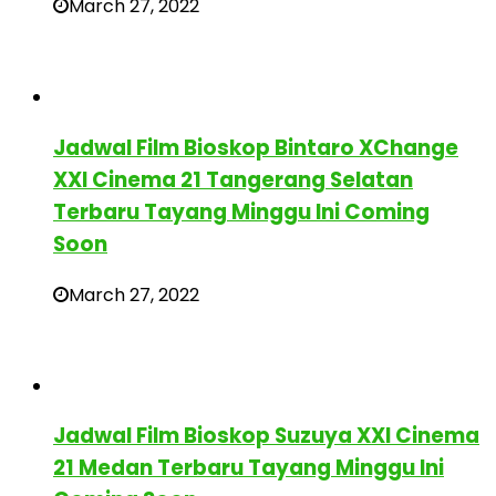
March 27, 2022
Jadwal Film Bioskop Bintaro XChange
XXI Cinema 21 Tangerang Selatan
Terbaru Tayang Minggu Ini Coming
Soon
March 27, 2022
Jadwal Film Bioskop Suzuya XXI Cinema
21 Medan Terbaru Tayang Minggu Ini