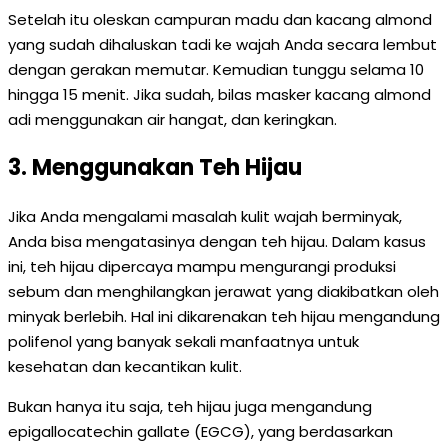
Setelah itu oleskan campuran madu dan kacang almond
yang sudah dihaluskan tadi ke wajah Anda secara lembut
dengan gerakan memutar. Kemudian tunggu selama 10
hingga 15 menit. Jika sudah, bilas masker kacang almond
adi menggunakan air hangat, dan keringkan.
3. Menggunakan Teh Hijau
Jika Anda mengalami masalah kulit wajah berminyak,
Anda bisa mengatasinya dengan teh hijau. Dalam kasus
ini, teh hijau dipercaya mampu mengurangi produksi
sebum dan menghilangkan jerawat yang diakibatkan oleh
minyak berlebih. Hal ini dikarenakan teh hijau mengandung
polifenol yang banyak sekali manfaatnya untuk
kesehatan dan kecantikan kulit.
Bukan hanya itu saja, teh hijau juga mengandung
epigallocatechin gallate (EGCG), yang berdasarkan