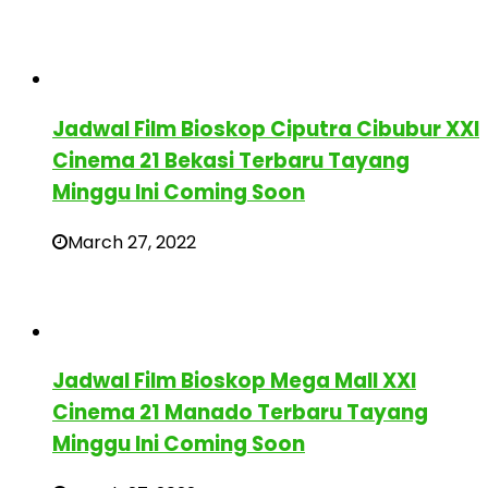
Jadwal Film Bioskop Ciputra Cibubur XXI
Cinema 21 Bekasi Terbaru Tayang
Minggu Ini Coming Soon
March 27, 2022
Jadwal Film Bioskop Mega Mall XXI
Cinema 21 Manado Terbaru Tayang
Minggu Ini Coming Soon