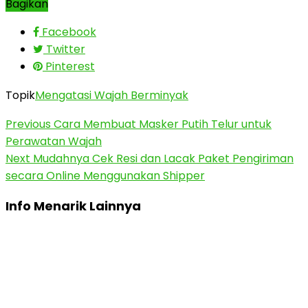
Bagikan
Facebook
Twitter
Pinterest
Topik
Mengatasi Wajah Berminyak
Previous
Cara Membuat Masker Putih Telur untuk
Perawatan Wajah
Next
Mudahnya Cek Resi dan Lacak Paket Pengiriman
secara Online Menggunakan Shipper
Info Menarik Lainnya