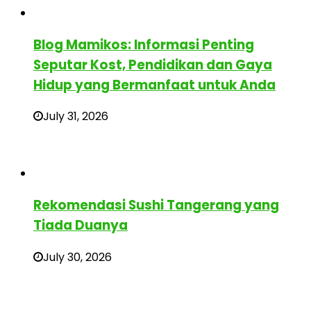
Blog Mamikos: Informasi Penting
Seputar Kost, Pendidikan dan Gaya
Hidup yang Bermanfaat untuk Anda
July 31, 2026
Rekomendasi Sushi Tangerang yang
Tiada Duanya
July 30, 2026