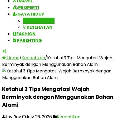
TRAVEL
PROPERTI
GAYA HIDUP
KECANTIKAN
KESEHATAN
FASHION
PARENTING
Home
/
Kecantikan
/
Ketahui 3 Tips Mengatasi Wajah
Berminyak dengan Menggunakan Bahan Alami
Ketahui 3 Tips Mengatasi Wajah
Berminyak dengan Menggunakan Bahan
Alami
Joy Boy
July 26, 2026
Kecantikan