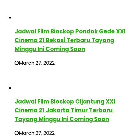
Jadwal Film Bioskop Pondok Gede XXI
Cinema 21 Bekasi Terbaru Tayang
Minggu Ini Coming Soon
March 27, 2022
Jadwal Film Bioskop Cijantung XXI
Cinema 21 Jakarta Timur Terbaru
Tayang Minggu Ini Coming Soon
March 27, 2022