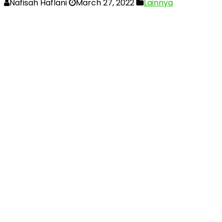
Nafisah Haflani
March 27, 2022
Lainnya