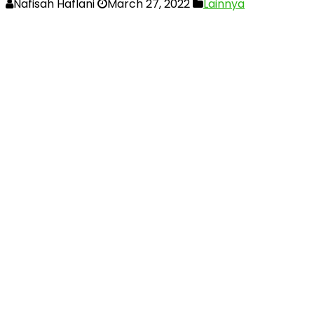
Nafisah Haflani
March 27, 2022
Lainnya