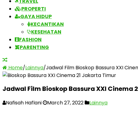
TRAVEL
PROPERTI
GAYA HIDUP
KECANTIKAN
KESEHATAN
FASHION
PARENTING
Home
/
Lainnya
/
Jadwal Film Bioskop Bassura XXI Cine
Jadwal Film Bioskop Bassura XXI Cinema 
Nafisah Haflani
March 27, 2022
Lainnya