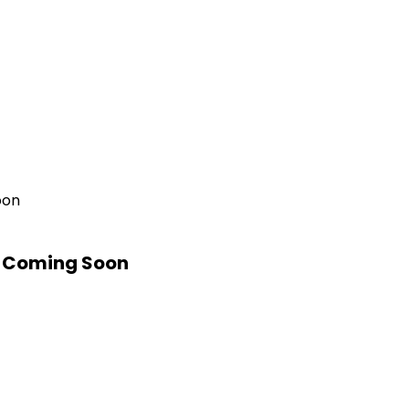
oon
i Coming Soon